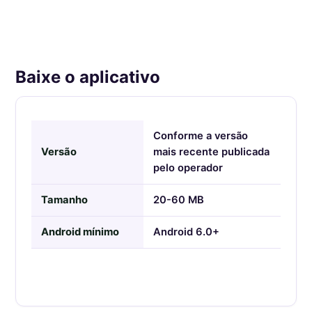
Baixe o aplicativo
Conforme a versão
Versão
mais recente publicada
pelo operador
Tamanho
20-60 MB
Android mínimo
Android 6.0+